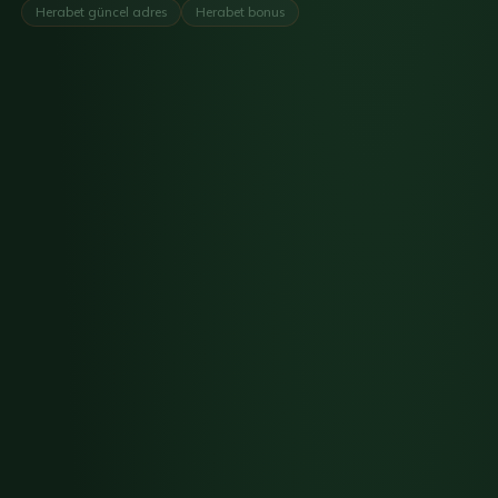
Herabet güncel adres
Herabet bonus