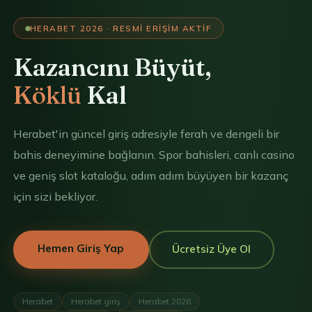
HERABET 2026 · RESMI ERIŞIM AKTIF
Kazancını Büyüt,
Köklü
Kal
Herabet'in güncel giriş adresiyle ferah ve dengeli bir
bahis deneyimine bağlanın. Spor bahisleri, canlı casino
ve geniş slot kataloğu, adım adım büyüyen bir kazanç
için sizi bekliyor.
Hemen Giriş Yap
Ücretsiz Üye Ol
Herabet
Herabet giriş
Herabet 2026